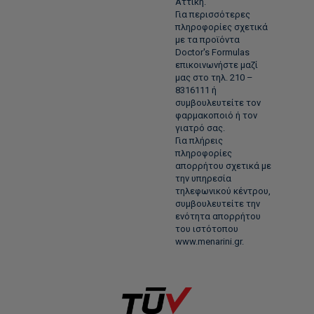
Αττική.
Για περισσότερες
πληροφορίες σχετικά
με τα προϊόντα
Doctor's Formulas
επικοινωνήστε μαζί
μας στο τηλ. 210 –
8316111 ή
συμβουλευτείτε τον
φαρμακοποιό ή τον
γιατρό σας.
Για πλήρεις
πληροφορίες
απορρήτου σχετικά με
την υπηρεσία
τηλεφωνικού κέντρου,
συμβουλευτείτε την
ενότητα απορρήτου
του ιστότοπου
www.menarini.gr.