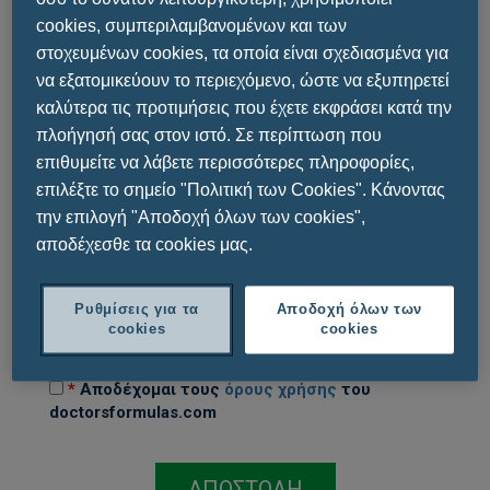
ΤΗΛΕΦΩΝΟ
cookies, συμπεριλαμβανομένων και των
στοχευμένων cookies, τα οποία είναι σχεδιασμένα για
να εξατομικεύουν το περιεχόμενο, ώστε να εξυπηρετεί
EMAIL
καλύτερα τις προτιμήσεις που έχετε εκφράσει κατά την
πλοήγησή σας στον ιστό. Σε περίπτωση που
επιθυμείτε να λάβετε περισσότερες πληροφορίες,
ΜΗΝΥΜΑ
επιλέξτε το σημείο "Πολιτική των Cookies". Κάνοντας
την επιλογή "Αποδοχή όλων των cookies",
αποδέχεσθε τα cookies μας.
Ρυθμίσεις για τα
Αποδοχή όλων των
cookies
cookies
*
Αποδέχομαι τους
όρους χρήσης
του
doctorsformulas.com
ΑΠΟΣΤΟΛΗ