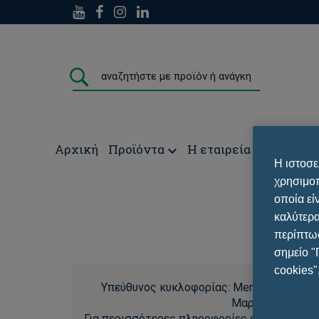
Αρχική
Προϊόντα
Η εταιρεία
Media
Σ
Η ιστοσε
χρησιμοπ
οποία εί
καλύτερα
περίπτωσ
σημείο "
cookies"
Υπεύθυνος κυκλοφορίας: Menarini Hellas Α.
Μαρούσι, Αττική
Για περισσότερες πληροφορίες σχετικά με τα