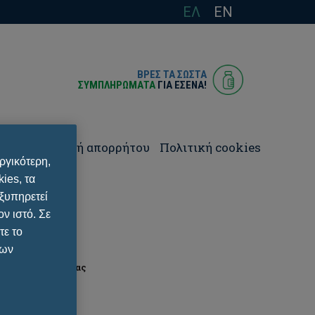
ΕΛ
EN
ΒΡΕΣ ΤΑ ΣΩΣΤΑ
ΣΥΜΠΛΗΡΩΜΑΤΑ
ΓΙΑ ΕΣΈΝΑ!
ωνία
Πολιτική απορρήτου
Πολιτική cookies
ργικότερη,
ies, τα
εξυπηρετεί
ν ιστό. Σε
τε το
των
φόρμα επικοινωνίας