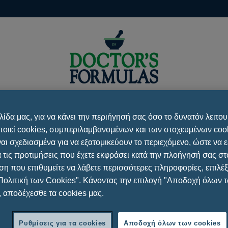
υμμετοχές / Συνέδρια
Νέα / Δημοσιεύσεις
Επικοιν
λίδα μας, για να κάνει την περιήγησή σας όσο το δυνατόν λειτου
οιεί cookies, συμπεριλαμβανομένων και των στοχευμένων cook
ναι σχεδιασμένα για να εξατομικεύουν το περιεχόμενο, ώστε να 
ΕΠΙΚΟΙΝΩΝΙΑ
 τις προτιμήσεις που έχετε εκφράσει κατά την πλοήγησή σας στο
η που επιθυμείτε να λάβετε περισσότερες πληροφορίες, επιλέξ
Πολιτική των Cookies". Κάνοντας την επιλογή "Αποδοχή όλων 
, αποδέχεσθε τα cookies μας.
Συμπληρώστε όλα τα πεδία στη 
Ε., Πάτμου 16-18, 151 23,
ΟΝΟΜΑ
.
Ρυθμίσεις για τα cookies
Αποδοχή όλων των cookies
 προϊόντα Doctor's Formulas