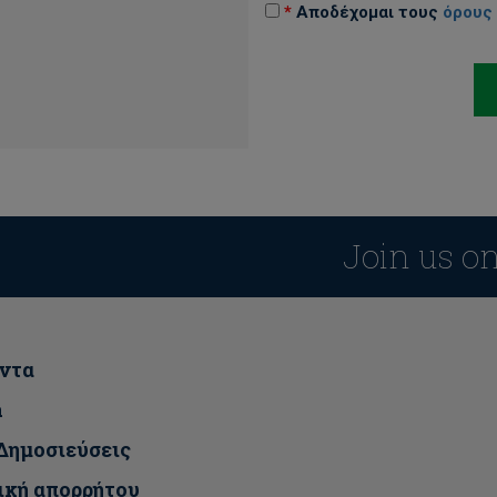
*
Αποδέχομαι τους
όρους
Join us o
ντα
a
 Δημοσιεύσεις
ική απορρήτου