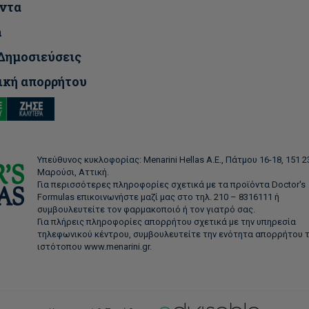
ντα
a
 Δημοσιεύσεις
ική απορρήτου
Υπεύθυνος κυκλοφορίας: Menarini Hellas Α.Ε., Πάτμου 16-18, 151 2
Μαρούσι, Αττική.
Για περισσότερες πληροφορίες σχετικά με τα προϊόντα Doctor's
Formulas επικοινωνήστε μαζί μας στο τηλ. 210 – 8316111 ή
συμβουλευτείτε τον φαρμακοποιό ή τον γιατρό σας.
Για πλήρεις πληροφορίες απορρήτου σχετικά με την υπηρεσία
τηλεφωνικού κέντρου, συμβουλευτείτε την ενότητα απορρήτου 
ιστότοπου www.menarini.gr.