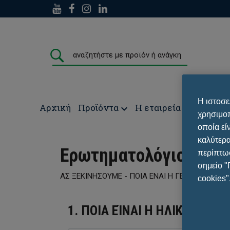
Η ιστοσε
Αρχική
Προϊόντα
Η εταιρεία
Media
Σ
χρησιμοπ
οποία εί
καλύτερα
Ερωτηματολόγιο
περίπτωσ
σημείο "
ΑΣ ΞΕΚΙΝΗΣΟΥΜΕ - ΠΟΙΑ ΕΝΑΙ Η ΓΕΝΙΚΗ ΚΑΤΑΣ
cookies"
1. ΠΟΙΑ ΕΊΝΑΙ Η ΗΛΙΚΙΑ ΣΑΣ?