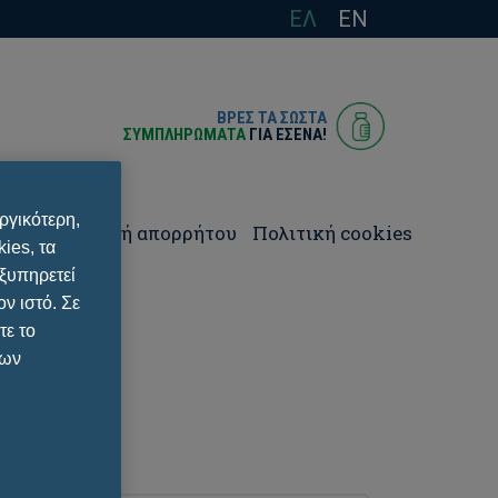
ΕΛ
EN
ΒΡΕΣ ΤΑ ΣΩΣΤΑ
ΣΥΜΠΛΗΡΩΜΑΤΑ
ΓΙΑ ΕΣΈΝΑ!
ργικότερη,
ωνία
Πολιτική απορρήτου
Πολιτική cookies
ies, τα
εξυπηρετεί
ν ιστό. Σε
τε το
των