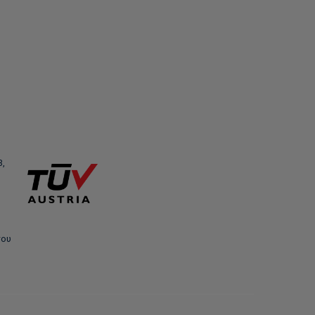
3,
του