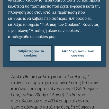
να εξατομικεύουν το περιεχόμενο, ώστε να εξυπηρετεί
καλύτερα τις προτιμήσεις που έχετε εκφράσει κατά την
πλοήγησή σας στον ιστό. Σε περίπτωση που
Στόχος μας ήταν να εκτιμήσουμε εάν η
επιθυμείτε να λάβετε περισσότερες πληροφορίες,
έλλειψη της βιταμίνης
D
σχετίζεται με την
επιλέξτε το σημείο "Πολιτική των Cookies". Κάνοντας
επίπτωση της αδυναμίας
την επιλογή "Αποδοχή όλων των cookies",
σε βασικές δραστηριότητες της
αποδέχεσθε τα cookies μας.
καθημερινής ζωής
και να επαληθεύσουμε εάν υπάρχουν
Ρυθμίσεις για τα
Αποδοχή όλων των
διαφορές ανάμεσα στα δύο φύλα σ’ αυτή τη
cookies
cookies
σχέση.
Διεξήχθη μια μελέτη παρακολούθησης 4
ετών με συμμετοχή ατόμων ηλικίας 50 ετών
και άνω που συμμετείχαν στην ELSA
(
English
Longitudinal
Study
of
Aging
)
. Το δείγμα
αποτελούνταν από 4814 συμμετέχοντες
χωρίς αδυναμία κατά την έναρξη σύμφωνα