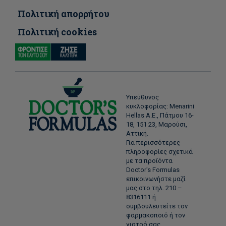
Πολιτική απορρήτου
Πολιτική cookies
Υπεύθυνος
κυκλοφορίας: Menarini
Hellas Α.Ε., Πάτμου 16-
18, 151 23, Μαρούσι,
Αττική.
Για περισσότερες
πληροφορίες σχετικά
με τα προϊόντα
Doctor's Formulas
επικοινωνήστε μαζί
μας στο τηλ. 210 –
8316111 ή
συμβουλευτείτε τον
φαρμακοποιό ή τον
γιατρό σας.