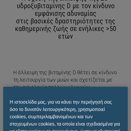
υδροξυβιταμίνης
D
με τον κίνδυνο
εμφάνισης αδυναμίας
στις βασικές δραστηριότητες της
καθημερινής ζωής σε ενήλικες >50
ετών
Η έλλειψη της βιταμίνης D θέτει σε κίνδυνο
τη λειτουργία των μυών και σχετίζεται με
την αιτιολογία πολλών κλινικών
καταστάσεων που μπορούν να συμβάλουν
στην ανάπτυξη της αδυναμίας. Ωστόσο,
Η ιστοσελίδα μας, για να κάνει την περιήγησή σας
υπάρχουν λίγες επιδημιολογικές μελέτες
όσο το δυνατόν λειτουργικότερη, χρησιμοποιεί
που διερευνούν τη σχέση μεταξύ της
cookies, συμπεριλαμβανομένων και των
έλλειψης της βιταμίνης D και της
στοχευμένων cookies, τα οποία είναι σχεδιασμένα για
επίπτωσης της αδυναμίας.