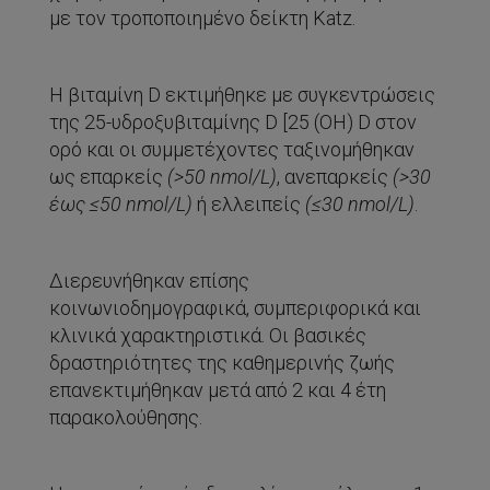
με τον τροποποιημένο δείκτη Katz.
Η βιταμίνη D εκτιμήθηκε με συγκεντρώσεις
της 25-υδροξυβιταμίνης D [25 (OH) D στον
ορό και οι συμμετέχοντες ταξινομήθηκαν
ως επαρκείς
(>50
nmol
/
L
)
, ανεπαρκείς
(>30
έως
≤
50
nmol
/
L
)
ή ελλειπείς
(
≤
30
nmol
/
L
)
.
Διερευνήθηκαν επίσης
κοινωνιοδημογραφικά, συμπεριφορικά και
κλινικά χαρακτηριστικά. Oι βασικές
δραστηριότητες της καθημερινής ζωής
επανεκτιμήθηκαν μετά από 2 και 4 έτη
παρακολούθησης.