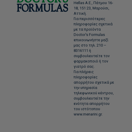
Hellas Α.Ε., Πάτμου 16-
18, 151 23, Μαρούσι,
Αττική.
Για περισσότερες
πληροφορίες σχετικά
με τα προϊόντα
Doctor's Formulas
επικοινωνήστε μαζί
μας στο τηλ. 210 –
8316111 ή
συμβουλευτείτε τον
φαρμακοποιό ή τον
γιατρό σας.
Για πλήρεις
πληροφορίες
απορρήτου σχετικά με
την υπηρεσία
τηλεφωνικού κέντρου,
συμβουλευτείτε την
ενότητα απορρήτου
του ιστότοπου
www.menarini.gr.