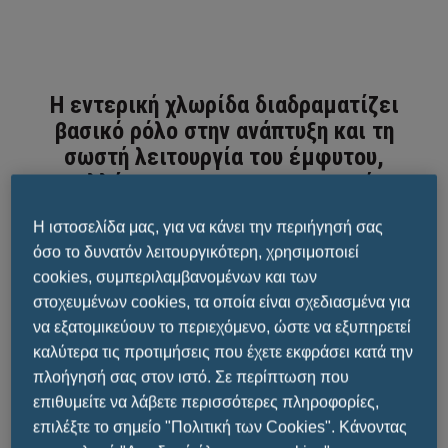
Η εντερική χλωρίδα διαδραματίζει
βασικό ρόλο στην ανάπτυξη και τη
σωστή λειτουργία του έμφυτου,
αλλά και του προσαρμοστικού
ανοσοποιητικού συστήματος.
Η ιστοσελίδα μας, για να κάνει την περιήγησή σας
όσο το δυνατόν λειτουργικότερη, χρησιμοποιεί
cookies, συμπεριλαμβανομένων και των
στοχευμένων cookies, τα οποία είναι σχεδιασμένα για
Διατροφικές επιλογές
,
έκθεση σε
να εξατομικεύουν το περιεχόμενο, ώστε να εξυπηρετεί
αντιβιοτικά
και
λοιμώξεις
μπορεί να
καλύτερα τις προτιμήσεις που έχετε εκφράσει κατά την
προκαλέσουν
δυσβίωση
, μια διαταραχή της
πλοήγησή σας στον ιστό. Σε περίπτωση που
συμβίωσης μεταξύ εντερικής χλωρίδας και
επιθυμείτε να λάβετε περισσότερες πληροφορίες,
ξενιστή,
η οποία ευνοεί την εισβολή και
επιλέξτε το σημείο "Πολιτική των Cookies". Κάνοντας
την ανάπτυξη παθογόνων ειδών εις