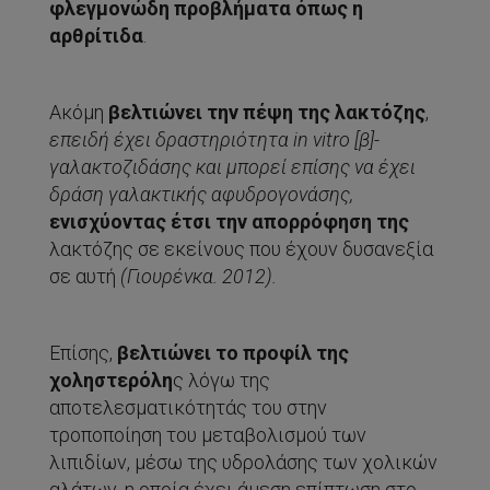
φλεγμονώδη προβλήματα όπως η
αρθρίτιδα
.
Ακόμη
βελτιώνει την πέψη της λακτόζης
,
επειδή έχει δραστηριότητα
in
vitro
[β]-
γαλακτοζιδάσης και μπορεί επίσης να έχει
δράση γαλακτικής αφυδρογονάσης,
ενισχύοντας έτσι την απορρόφηση της
λακτόζης σε εκείνους που έχουν δυσανεξία
σε αυτή
(Γιουρένκα. 2012).
Επίσης,
βελτιώνει το προφίλ της
χοληστερόλη
ς λόγω της
αποτελεσματικότητάς του στην
τροποποίηση του μεταβολισμού των
λιπιδίων, μέσω της υδρολάσης των χολικών
αλάτων, η οποία έχει άμεση επίπτωση στο