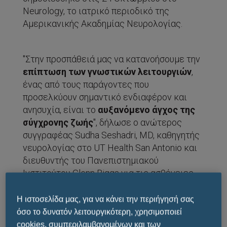
Neurology, το ιατρικό περιοδικό της
Αμερικανικής Ακαδημίας Νευρολογίας.
"Στην προσπάθειά μας να κατανοήσουμε την
επίπτωση των γνωστικών λειτουργιών
,
ένας από τους παράγοντες που
προσελκύουν σημαντικό ενδιαφέρον και
ανησυχία, είναι το
αυξανόμενο άγχος της
σύγχρονης ζωής
", δήλωσε ο ανώτερος
συγγραφέας Sudha Seshadri, MD, καθηγητής
νευρολογίας στο UT Health San Antonio και
διευθυντής του Πανεπιστημιακού
Ινστιτούτου Glenn Biggs για τις ασθένειες
του Αλτσχάιμερ και τις νευροεκφυλιστικές
νόσους.
Η ιστοσελίδα μας, για να κάνει την περιήγησή σας
όσο το δυνατόν λειτουργικότερη, χρησιμοποιεί
cookies, συμπεριλαμβανομένων και των