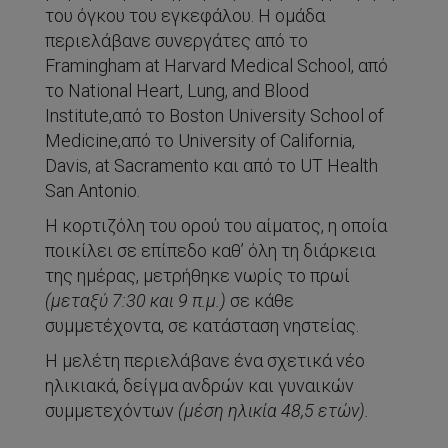
του όγκου του εγκεφάλου. Η
ομάδα
περιελάβανε
συνεργάτες
από
το
Framingham at Harvard Medical School,
από
το
National Heart, Lung, and Blood
Institute,
από
το
Boston University School of
Medicine,
από
το
University of California,
Davis, at Sacramento
και
από
το
UT Health
San Antonio.
Η κορτιζόλη του ορού του αίματος, η οποία
ποικίλει σε επίπεδο καθ’ όλη τη διάρκεια
της ημέρας, μετρήθηκε νωρίς το πρωί
(μεταξύ 7:30 και 9 π.μ.)
σε κάθε
συμμετέχοντα, σε κατάσταση νηστείας.
Η μελέτη περιελάβανε ένα σχετικά νέο
ηλικιακά, δείγμα ανδρών και γυναικών
συμμετεχόντων
(μέση ηλικία 48,5 ετών).