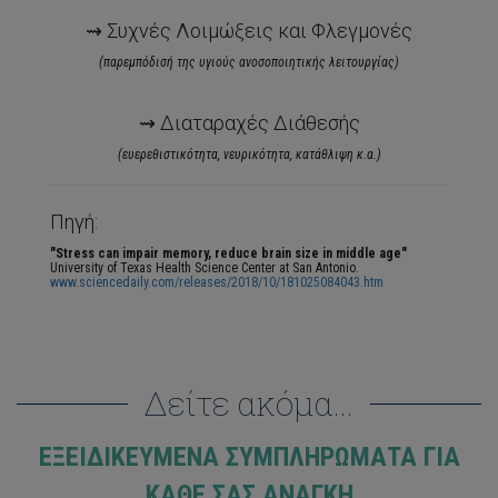
⇝ Συχνές Λοιμώξεις και Φλεγμονές
(παρεμπόδισή της υγιούς ανοσοποιητικής λειτουργίας)
⇝ Διαταραχές Διάθεσής
(ευερεθιστικότητα, νευρικότητα, κατάθλιψη κ.α.)
Πηγή:
"Stress can impair memory, reduce brain size in middle age"
University of Texas Health Science Center at San Antonio.
www.sciencedaily.com/releases/2018/10/181025084043.htm
Δείτε ακόμα...
ΕΞΕΙΔΙΚΕΥΜΈΝΑ ΣΥΜΠΛΗΡΏΜΑΤΑ ΓΙΑ
ΚΆΘΕ ΣΑΣ ΑΝΆΓΚΗ