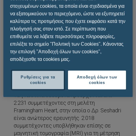
Ένα από τα πράγματα που πρέπει να
στοχευμένων cookies, τα οποία είναι σχεδιασμένα για
γνωρίζουμε στις μέρες μας είναι ότι,
να εξατομικεύουν το περιεχόμενο, ώστε να εξυπηρετεί
καλύτερα τις προτιμήσεις που έχετε εκφράσει κατά την
το άγχος μπορεί να οδηγήσει σε παρακμή
πλοήγησή σας στον ιστό. Σε περίπτωση που
της γνωστικής λειτουργίας
.
επιθυμείτε να λάβετε περισσότερες πληροφορίες,
επιλέξτε το σημείο "Πολιτική των Cookies". Κάνοντας
Σε αυτή τη μελέτη,
τα υψηλά επίπεδα
την επιλογή "Αποδοχή όλων των cookies",
πρωινής κορτιζόλης
σε ένα μεγάλο δείγμα
αποδέχεσθε τα cookies μας.
ανθρώπων συσχετίστηκαν με
χειρότερη
δομή και νοημοσύνη του εγκεφάλου
.
Ρυθμίσεις για τα
Αποδοχή όλων των
cookies
cookies
Τα γνωστικά δεδομένα προέρχονται από
2.231 συμμετέχοντες στη μελέτη
Framingham Heart, στην οποία ο Δρ. Seshadri
είναι ανώτερος ερευνητής. 2.018
συμμετέχοντες υποβλήθηκαν επίσης σε
μαγνητική τομογραφία (MRI) για τη μέτρηση