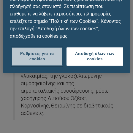
Formulas
,
βραβείο
προφορικής
πλοήγησή σας στον ιστό. Σε περίπτωση που
ανακοίνωσης για τα
αποτελέσματα από
επιθυμείτε να λάβετε περισσότερες πληροφορίες,
την εκπόνηση της In Vivo μελέτης
που
επιλέξτε το σημείο "Πολιτική των Cookies". Κάνοντας
έγινε στο
Πανεπιστήμιο Ιωαννίνων με
την επιλογή "Αποδοχή όλων των cookies",
επικεφαλής τον Δρ. Καρκαμπούνα
αποδέχεσθε τα cookies μας.
Σπυρίδωνα
.
Τα αποτελέσματα της μελέτης που
Ρυθμίσεις για τα
Αποδοχή όλων των
cookies
cookies
ανακοινώθηκαν στο συνέδριο,
αφορούσαν την In Vivo μείωση της
γλυκαιμίας, της γλυκοζυλιωμένης
αιμοσφαιρίνης και της
αιμοπεταλιακής συσσώρευσης, μέσω
χορήγησης Λιποϊκού Οξέος,
Καρνοσίνης, Θειαμίνης σε διαβητικούς
ασθενείς.