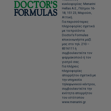
κυκλοφορίας: Menarini
Hellas Α.Ε., Πάτμου 16-
18, 151 23, Μαρούσι,
Αττική.
Για περισσότερες
πληροφορίες σχετικά
με τα προϊόντα
Doctor's Formulas
επικοινωνήστε μαζί
μας στο τηλ. 210 –
8316111 ή
συμβουλευτείτε τον
φαρμακοποιό ή τον
γιατρό σας.
Για πλήρεις
πληροφορίες
απορρήτου σχετικά με
την υπηρεσία
τηλεφωνικού κέντρου,
συμβουλευτείτε την
ενότητα απορρήτου
του ιστότοπου
www.menarini.gr.