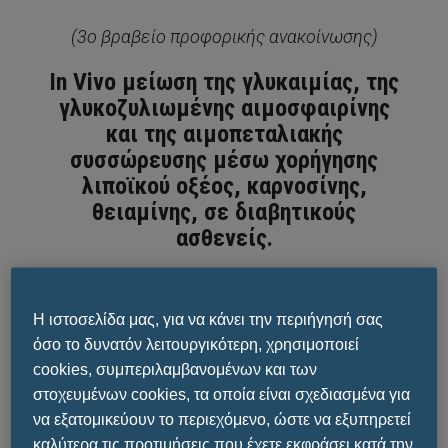
(3ο βραβείο προφορικής ανακοίνωσης)
In Vivo μείωση της γλυκαιμίας, της
γλυκοζυλιωμένης αιμοσφαιρίνης
και της αιμοπεταλιακής
συσσώρευσης μέσω χορήγησης
λιποϊκού οξέος, καρνοσίνης,
θειαμίνης, σε διαβητικούς
ασθενείς.
Με υπερηφάνεια σας ανακοινώνουμε ότι,
Η ιστοσελίδα μας, για να κάνει την περιήγησή σας
ου
κατά την διάρκεια του
10
Πανελλήνιου
όσο το δυνατόν λειτουργικότερη, χρησιμοποιεί
Συνέδριου Καρδιομεταβολικών
cookies, συμπεριλαμβανομένων και των
Παραγόντων Κινδύνου
, απονεμήθηκε στην
στοχευμένων cookies, τα οποία είναι σχεδιασμένα για
φόρμουλα προστασίας από την
να εξατομικεύουν το περιεχόμενο, ώστε να εξυπηρετεί
γλυκοζυλίωση,
Glucoprotect της Doctor’s
καλύτερα τις προτιμήσεις που έχετε εκφράσει κατά την