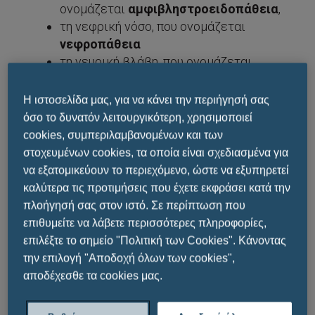
ονομάζεται
αμφιβληστροειδοπάθεια
,
τη νεφρική νόσο, που ονομάζεται
νεφροπάθεια
τη νευρική βλάβη, που ονομάζεται
νευροπάθεια
Η ιστοσελίδα μας, για να κάνει την περιήγησή σας
Την κατηγορία των
«
μάκρο-αγγειακών
όσο το δυνατόν λειτουργικότερη, χρησιμοποιεί
νοσημάτων
»
cookies, συμπεριλαμβανομένων και των
Η κατηγορία αυτή αφορά τις βλάβες που
στοχευμένων cookies, τα οποία είναι σχεδιασμένα για
προκαλούνται στις αρτηρίες
να εξατομικεύουν το περιεχόμενο, ώστε να εξυπηρετεί
Οι κύριες μακροαγγειακές επιπλοκές
καλύτερα τις προτιμήσεις που έχετε εκφράσει κατά την
περιλαμβάνουν:
πλοήγησή σας στον ιστό. Σε περίπτωση που
επιθυμείτε να λάβετε περισσότερες πληροφορίες,
επιταχυνόμενη καρδιαγγειακή νόσο, με
επιλέξτε το σημείο "Πολιτική των Cookies". Κάνοντας
αποτέλεσμα το
έμφραγμα του
την επιλογή "Αποδοχή όλων των cookies",
μυοκαρδίου
αποδέχεσθε τα cookies μας.
εγκεφαλοαγγειακές παθήσεις, που
εμφανίζονται ως
εγκεφαλικά