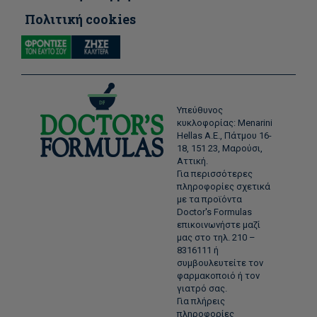
Πολιτική cookies
Υπεύθυνος
κυκλοφορίας: Menarini
Hellas Α.Ε., Πάτμου 16-
18, 151 23, Μαρούσι,
Αττική.
Για περισσότερες
πληροφορίες σχετικά
με τα προϊόντα
Doctor's Formulas
επικοινωνήστε μαζί
μας στο τηλ. 210 –
8316111 ή
συμβουλευτείτε τον
φαρμακοποιό ή τον
γιατρό σας.
Για πλήρεις
πληροφορίες