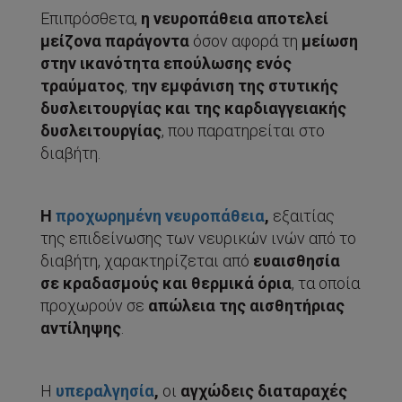
Επιπρόσθετα,
η νευροπάθεια αποτελεί
μείζονα παράγοντα
όσον αφορά τη
μείωση
στην ικανότητα επούλωσης ενός
τραύματος
,
την εμφάνιση της στυτικής
δυσλειτουργίας και της καρδιαγγειακής
δυσλειτουργίας
, που παρατηρείται στο
διαβήτη.
Η
προχωρημένη νευροπάθεια
,
εξαιτίας
της επιδείνωσης των νευρικών ινών από το
διαβήτη, χαρακτηρίζεται από
ευαισθησία
σε κραδασμούς και θερμικά όρια
, τα οποία
προχωρούν σε
απώλεια της αισθητήριας
αντίληψης
.
Η
υπεραλγησία
,
οι
αγχώδεις διαταραχές