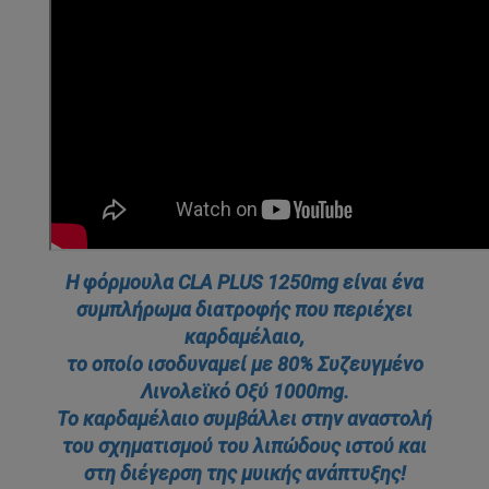
Η φόρμουλα CLA PLUS 1250mg είναι ένα
συμπλήρωμα διατροφής που περιέχει
καρδαμέλαιο,
το οποίο ισοδυναμεί με 80% Συζευγμένο
Λινολεϊκό Οξύ 1000mg.
Το καρδαμέλαιο συμβάλλει στην αναστολή
του σχηματισμού του λιπώδους ιστού και
στη διέγερση της μυικής ανάπτυξης!