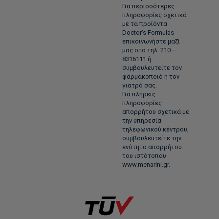
Για περισσότερες
πληροφορίες σχετικά
με τα προϊόντα
Doctor's Formulas
επικοινωνήστε μαζί
μας στο τηλ. 210 –
8316111 ή
συμβουλευτείτε τον
φαρμακοποιό ή τον
γιατρό σας.
Για πλήρεις
πληροφορίες
απορρήτου σχετικά με
την υπηρεσία
τηλεφωνικού κέντρου,
συμβουλευτείτε την
ενότητα απορρήτου
του ιστότοπου
www.menarini.gr.