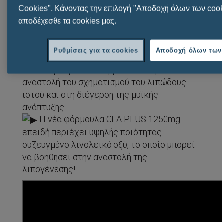
εύκολα!
Cookies". Κάνοντας την επιλογή "Αποδοχή όλων των cook
⇝ Η φόρμουλα CLAPLUS 1250mg είναι ένα
αποδέχεσθε τα cookies μας.
συμπλήρωμα διατροφής που περιέχει
καρδαμέλαιο, το οποίο ισοδυναμεί με 80%
Ρυθμίσεις για τα cookies
Αποδοχή όλων των
Συζευγμένο Λινολεϊκό Οξύ 1000mg.
✓ Το καρδαμέλαιο συμβάλλει στην
αναστολή του σχηματισμού του λιπώδους
ιστού και στη διέγερση της μυϊκής
ανάπτυξης.
Η νέα φόρμουλα CLA PLUS 1250mg
επειδή περιέχει υψηλής ποιότητας
συζευγμένο λινολεικό οξύ, το οποίο μπορεί
να βοηθήσει στην αναστολή της
λιπογένεσης!