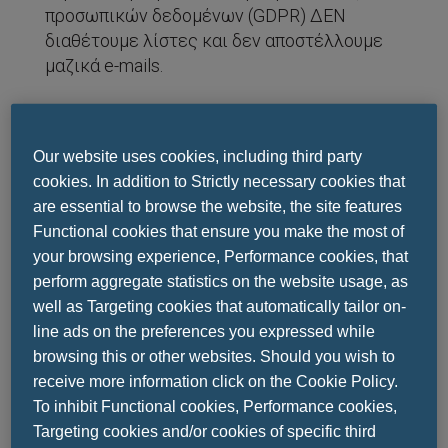
προσωπικών δεδομένων (GDPR) ΔΕΝ
διαθέτουμε λίστες και δεν αποστέλλουμε
μαζικά e-mails.
Στην περίπτωση « συνδέσμων » (links) προς
άλλους δικτυακούς τόπους, ο Δικτυακός
Our website uses cookies, including third party
μας τόπος δεν ευθύνεται για τους όρους
cookies. In addition to Strictly necessary cookies that
διαχείρισης και προστασίας των
are essential to browse the website, the site features
προσωπικών δεδομένων που αυτοί
Functional cookies that ensure you make the most of
ακολουθούν.
your browsing experience, Performance cookies, that
perform aggregate statistics on the website usage, as
Όταν συνδέεστε στις ιστοσελίδες μας, ο
well as Targeting cookies that automatically tailor on-
server μας αποθηκεύει ανώνυμες
line ads on the preferences you expressed while
πληροφορίες που έχουν να κάνουν με τον
browsing this or other websites. Should you wish to
παροχέα σας, την ιστοσελίδα από όπου μας
receive more information click on the Cookie Policy.
επισκεφτήκατε, την ημερομηνία, την ώρα, τη
To inhibit Functional cookies, Performance cookies,
διάρκεια, όπως και την πορεία σας μέσα
Targeting cookies and/or cookies of specific third
στις σελίδες μας.