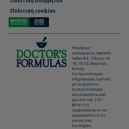
Πολιτική απορρήτου
Πολιτική cookies
Υπεύθυνος
κυκλοφορίας: Menarini
Hellas Α.Ε., Πάτμου 16-
18, 151 23, Μαρούσι,
Αττική.
Για περισσότερες
πληροφορίες σχετικά
με τα προϊόντα
Doctor's Formulas
επικοινωνήστε μαζί
μας στο τηλ. 210 –
8316111 ή
συμβουλευτείτε τον
φαρμακοποιό ή τον
γιατρό σας.
Για πλήρεις