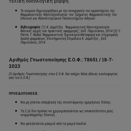
τελική δοσολογική μορφή.
To κείμενο δημιουργήθηκε με την συνεργασία του εργαστηρίου της
Φαρμακευτικής Νανοτεχνολογίας του Τμήματος Φαρμακευτικής του
Εθνικού και Καποδιστριακού Πανεπιστημίου Αθηνών
Βιβλιογραφία:
(1)
Κ. Δεμέτζος. ‘Φαρμακευτική Νανοτεχνολογία.
Βασικές Αρχές και πρακτικές εφαρμογές’, Εκδ. Παρισιάνου, 2014 (2)
Y.
Perrie, T. Rades ‘Φαρμακευτική Τεχνολογία-Μεταφορά και στοχευμένη
δράση φαρμάκων’, Επιστημονική Επιμέλεια Κ. Δεμέτζος , Εκδ.
Παρισιάνου, 2016.
Αριθμός Γνωστοποίησης Ε.Ο.Φ.:
78651 / 18-7-
2023
(Ο Αριθμός Γνωστοποίησης στον Ε.Ο.Φ. δεν επέχει θέση άδειας κυκλοφορίας
από τον Ε.Ο.Φ.)
ΠΡΟΕΙΔΟΠΟΙΗΣΕΙΣ:
Να μη γίνεται υπέρβαση της συνιστώμενης ημερήσιας δόσης.
Τα Σ/Δ δεν πρέπει να χρησιμοποιούνται ως υποκατάστατο μίας
ισορροπημένης δίαιτας.
Να φυλάσσεται μακριά από τα μικρά παιδιά.