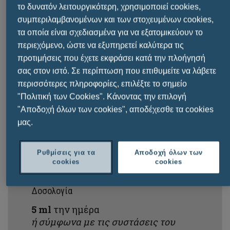
το δυνατόν λειτουργικότερη, χρησιμοποιεί cookies,
συμπεριλαμβανομένων και των στοχευμένων cookies,
τα οποία είναι σχεδιασμένα για να εξατομικεύουν το
8 ΦΟΡΈΣ ΜΕΓΑΛΎΤΕΡΗ ΑΠΟΡΡΌΦΗΣΗ ΚΑΙ
περιεχόμενο, ώστε να εξυπηρετεί καλύτερα τις
ΒΙΟΔΙΑΘΕΣΙΜΌΤΗΤΑ ΤΩΝ ΔΡΑΣΤΙΚΏΝ ΟΥΣΙΏΝ
προτιμήσεις που έχετε εκφράσει κατά την πλοήγησή
ΚΑΙ ΒΙΤΑΜΙΝΏΝ
σας στον ιστό. Σε περίπτωση που επιθυμείτε να λάβετε
περισσότερες πληροφορίες, επιλέξτε το σημείο
ΚΑΤΆΛΛΗΛΟ ΓΙΑ VEGAN & ΧΟΡΤΟΦΆΓΟΥΣ
"Πολιτική των Cookies". Κάνοντας την επιλογή
"Αποδοχή όλων των cookies", αποδέχεσθε τα cookies
μας.
Περιεχόμενο
Ρυθμίσεις για τα
Αποδοχή όλων των
150 ml
cookies
cookies
πόσιμο διάλυμα
Δοσολογία
5
ml
την ημέρα
ή σύμφωνα με τις συστάσεις του