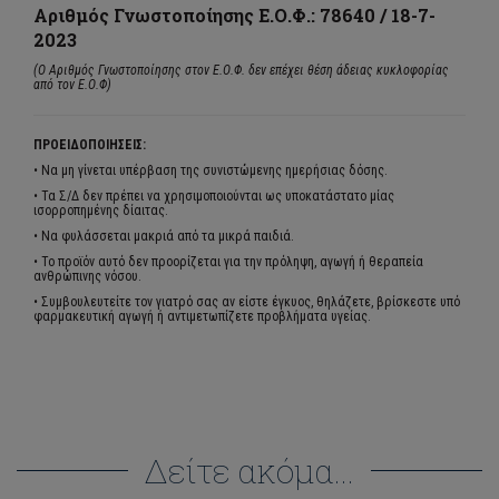
Αριθμός Γνωστοποίησης Ε.Ο.Φ.: 78640 / 18-7-
2023
(Ο Αριθμός Γνωστοποίησης στον Ε.Ο.Φ. δεν επέχει θέση άδειας κυκλοφορίας
από τον Ε.Ο.Φ)
ΠΡΟΕΙΔΟΠΟΙΗΣΕΙΣ:
• Να μη γίνεται υπέρβαση της συνιστώμενης ημερήσιας δόσης.
• Τα Σ/Δ δεν πρέπει να χρησιμοποιούνται ως υποκατάστατο μίας
ισορροπημένης δίαιτας.
• Να φυλάσσεται μακριά από τα μικρά παιδιά.
• Το προϊόν αυτό δεν προορίζεται για την πρόληψη, αγωγή ή θεραπεία
ανθρώπινης νόσου.
• Συμβουλευτείτε τον γιατρό σας αν είστε έγκυος, θηλάζετε, βρίσκεστε υπό
φαρμακευτική αγωγή ή αντιμετωπίζετε προβλήματα υγείας.
Δείτε ακόμα...