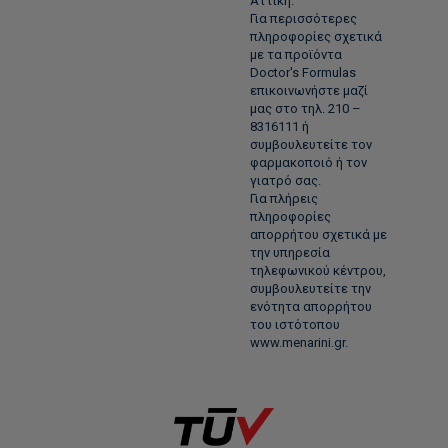
Αττική.
Για περισσότερες
πληροφορίες σχετικά
με τα προϊόντα
Doctor's Formulas
επικοινωνήστε μαζί
μας στο τηλ. 210 –
8316111 ή
συμβουλευτείτε τον
φαρμακοποιό ή τον
γιατρό σας.
Για πλήρεις
πληροφορίες
απορρήτου σχετικά με
την υπηρεσία
τηλεφωνικού κέντρου,
συμβουλευτείτε την
ενότητα απορρήτου
του ιστότοπου
www.menarini.gr.