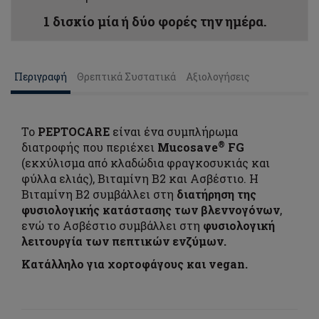
1 δισκίο μία ή δύο φορές την ημέρα.
Περιγραφή
Θρεπτικά Συστατικά
Αξιολογήσεις
Το
PEPTOCARE
είναι ένα συμπλήρωμα
®
διατροφής που περιέχει
Mucosave
FG
(εκχύλισμα από κλαδώδια φραγκοσυκιάς και
φύλλα ελιάς), Βιταμίνη Β2 και Ασβέστιο. Η
Βιταμίνη Β2 συμβάλλει στη
διατήρηση της
φυσιολογικής κατάστασης των βλεννογόνων
,
ενώ το Ασβέστιο συμβάλλει στη
φυσιολογική
λειτουργία των πεπτικών ενζύμων.
Κατάλληλο για χορτοφάγους
και vegan.