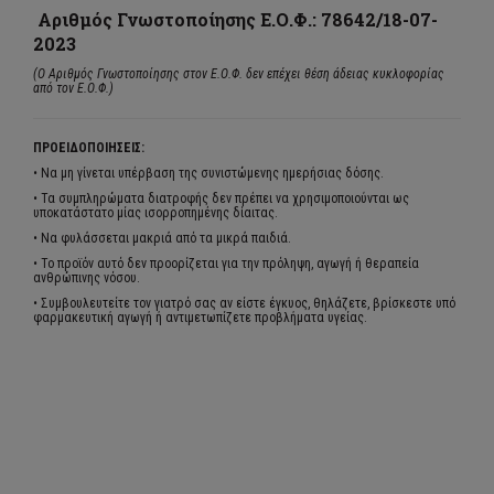
Αριθμός Γνωστοποίησης Ε.Ο.Φ.: 78642/18-07-
2023
(Ο Αριθμός Γνωστοποίησης στον Ε.Ο.Φ. δεν επέχει θέση άδειας κυκλοφορίας
από τον Ε.Ο.Φ.)
ΠΡΟΕΙΔΟΠΟΙΗΣΕΙΣ:
• Να μη γίνεται υπέρβαση της συνιστώμενης ημερήσιας δόσης.
• Τα συμπληρώματα διατροφής δεν πρέπει να χρησιμοποιούνται ως
υποκατάστατο μίας ισορροπημένης δίαιτας.
• Να φυλάσσεται μακριά από τα μικρά παιδιά.
• Το προϊόν αυτό δεν προορίζεται για την πρόληψη, αγωγή ή θεραπεία
ανθρώπινης νόσου.
• Συμβουλευτείτε τον γιατρό σας αν είστε έγκυος, θηλάζετε, βρίσκεστε υπό
φαρμακευτική αγωγή ή αντιμετωπίζετε προβλήματα υγείας.