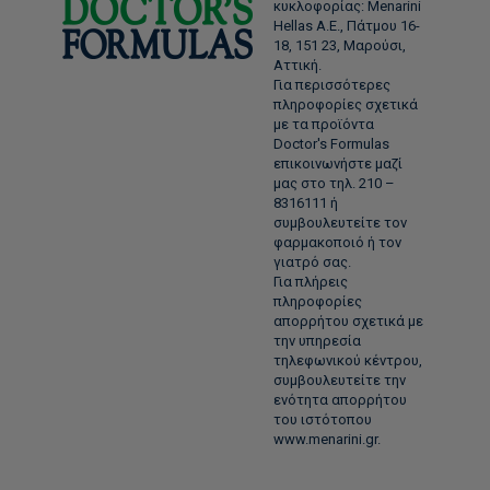
κυκλοφορίας: Menarini
Hellas Α.Ε., Πάτμου 16-
18, 151 23, Μαρούσι,
Αττική.
Για περισσότερες
πληροφορίες σχετικά
με τα προϊόντα
Doctor's Formulas
επικοινωνήστε μαζί
μας στο τηλ. 210 –
8316111 ή
συμβουλευτείτε τον
φαρμακοποιό ή τον
γιατρό σας.
Για πλήρεις
πληροφορίες
απορρήτου σχετικά με
την υπηρεσία
τηλεφωνικού κέντρου,
συμβουλευτείτε την
ενότητα απορρήτου
του ιστότοπου
www.menarini.gr.